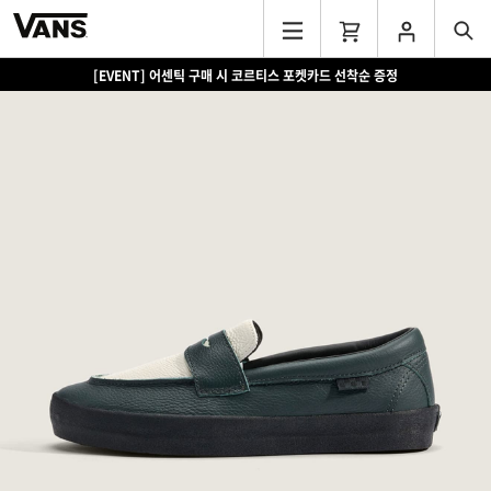
[EVENT] 어센틱 구매 시 코르티스 포켓카드 선착순 증정
[EVENT] 15만원 이상 구매 시 쿨러백 증정