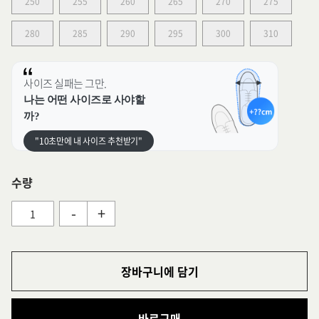
250
255
260
265
270
275
280
285
290
295
300
310
사이즈 실패는 그만.
나는 어떤 사이즈로 사야할
까?
"10초만에 내 사이즈 추천받기"
수량
-
+
장바구니에 담기
바로구매