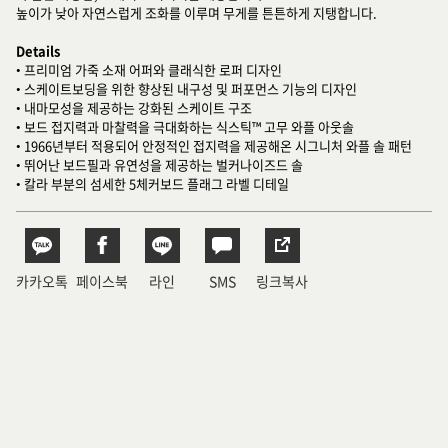
높이가 낮아 자연스럽게 조화를 이루며 무게를 튼튼하게 지탱합니다.
Details
• 프리미엄 가죽 소재 어퍼와 클래식한 로퍼 디자인
• 스케이트보딩을 위한 향상된 내구성 및 퍼포먼스 기능의 디자인
• 내마모성을 제공하는 강화된 스케이트 구조
• 보드 접지력과 마찰력을 극대화하는 식스틱™ 고무 와플 아웃솔
• 1966년부터 적용되어 안정적인 접지력을 제공해온 시그니처 와플 솔 패턴
• 뛰어난 보드필과 유연성을 제공하는 벌커나이즈드 솔
• 칼라 부분의 섬세한 5체커보드 플래그 라벨 디테일
카카오톡
페이스북
라인
SMS
링크복사