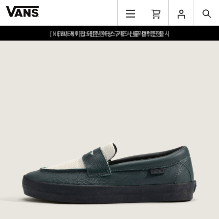
[EVENT] 15만원 이상 구매 시 쿨러백 증정