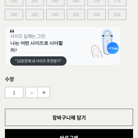
250
255
260
265
270
275
280
285
290
295
300
310
사이즈 실패는 그만.
나는 어떤 사이즈로 사야할
까?
"10초만에 내 사이즈 추천받기"
수량
-
+
장바구니에 담기
바로구매