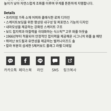
높이가 낮아 자연스럽게 조화를 이루며 무게를 튼튼하게 지탱합니다.
Details
• 프리미엄 가죽 소재 어퍼와 클래식한 로퍼 디자인
• 스케이트보딩을 위한 향상된 내구성 및 퍼포먼스 기능의 디자인
• 내마모성을 제공하는 강화된 스케이트 구조
• 보드 접지력과 마찰력을 극대화하는 식스틱™ 고무 와플 아웃솔
• 1966년부터 적용되어 안정적인 접지력을 제공해온 시그니처 와플 솔 패턴
• 뛰어난 보드필과 유연성을 제공하는 벌커나이즈드 솔
• 칼라 부분의 섬세한 5체커보드 플래그 라벨 디테일
카카오톡
페이스북
라인
SMS
링크복사