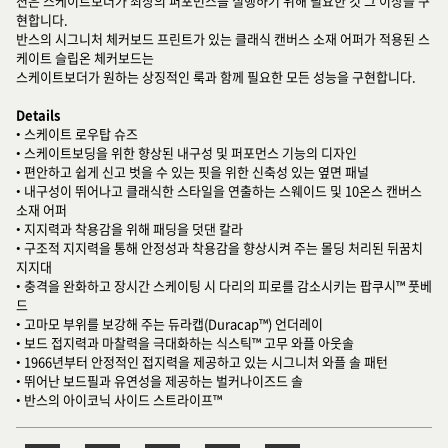
션은 스케이트보더가 최상의 퍼포먼스를 실행하기 위해 필요한 것 그 이상을 구
현합니다.
반스의 시그니처 체커보드 프린트가 있는 클래식 캔버스 소재 어퍼가 적용된 스
케이트 슬립온 체커보드는
스케이트보더가 원하는 상징적인 룩과 함께 필요한 모든 성능을 구현합니다.
Details
• 스케이트 로우탑 슈즈
• 스케이트보딩을 위한 향상된 내구성 및 퍼포먼스 기능의 디자인
• 편안하고 쉽게 신고 벗을 수 있는 핏을 위한 신축성 있는 옆면 패널
• 내구성이 뛰어나고 클래식한 스타일을 연출하는 스웨이드 및 10온스 캔버스
소재 어퍼
• 지지력과 착용감을 위해 패딩을 덧댄 칼라
• 구조적 지지력을 통해 안정성과 착용감을 향상시켜 주는 몰딩 처리된 뒤꿈치
지지대
• 충격을 완화하고 장시간 스케이팅 시 다리의 피로를 감소시키는 팝쿠시™ 풋베
드
• 고마모 부위를 보강해 주는 듀라캡(Duracap™) 언더레이
• 보드 접지력과 마찰력을 극대화하는 식스틱™ 고무 와플 아웃솔
• 1966년부터 안정적인 접지력을 제공하고 있는 시그니처 와플 솔 패턴
• 뛰어난 보드필과 유연성을 제공하는 벌커나이즈드 솔
• 반스의 아이코닉 사이드 스트라이프™