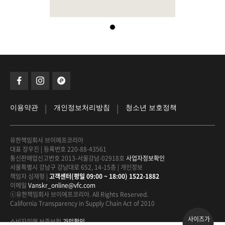
|
|
이용약관
개인정보처리방침
청소년 보호정책
유한책임회사 브이에프코리아
대표 장우진
|
등록번호 220-88-43561
통신판매업신고번호 2013-서울강남-02918호
사업자정보확인
서울특별시 강남구 강남대로 652, 14-15층
|
개인정보
책임자 심재형
|
고객센터(평일 09:00 ~ 18:00) 1522-1882
이메일
Vanskr_online@vfc.com
ⓒ유한책임회사 브이에프코리아. All Rights Reserved.
California Transparency in Supply Chain Act of 2010
사이즈가
소비자피해 보증보험
가입확인