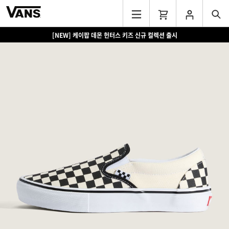
[NEW] 케이팝 데몬 헌터스 키즈 신규 컬렉션 출시
[EVENT] 15만원 이상 구매 시 쿨러백 증정