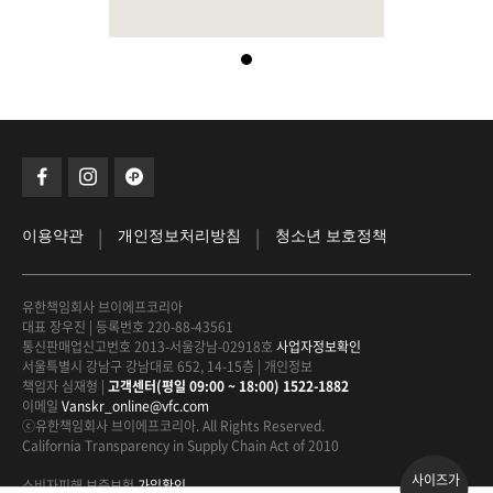
|
|
이용약관
개인정보처리방침
청소년 보호정책
유한책임회사 브이에프코리아
대표 장우진
|
등록번호 220-88-43561
통신판매업신고번호 2013-서울강남-02918호
사업자정보확인
서울특별시 강남구 강남대로 652, 14-15층
|
개인정보
책임자 심재형
|
고객센터(평일 09:00 ~ 18:00) 1522-1882
이메일
Vanskr_online@vfc.com
ⓒ유한책임회사 브이에프코리아. All Rights Reserved.
California Transparency in Supply Chain Act of 2010
사이즈가
소비자피해 보증보험
가입확인