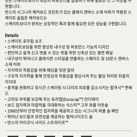
션은 스케이트보더가 최상의 퍼포먼스를 실행하기 위해 필요한 것 그 이상을 구
현합니다.
반스의 시그니처 체커보드 프린트가 있는 클래식 캔버스 소재 어퍼가 적용된 스
케이트 슬립온 체커보드는
스케이트보더가 원하는 상징적인 룩과 함께 필요한 모든 성능을 구현합니다.
Details
• 스케이트 로우탑 슈즈
• 스케이트보딩을 위한 향상된 내구성 및 퍼포먼스 기능의 디자인
• 편안하고 쉽게 신고 벗을 수 있는 핏을 위한 신축성 있는 옆면 패널
• 내구성이 뛰어나고 클래식한 스타일을 연출하는 스웨이드 및 10온스 캔버스
소재 어퍼
• 지지력과 착용감을 위해 패딩을 덧댄 칼라
• 구조적 지지력을 통해 안정성과 착용감을 향상시켜 주는 몰딩 처리된 뒤꿈치
지지대
• 충격을 완화하고 장시간 스케이팅 시 다리의 피로를 감소시키는 팝쿠시™ 풋베
드
• 고마모 부위를 보강해 주는 듀라캡(Duracap™) 언더레이
• 보드 접지력과 마찰력을 극대화하는 식스틱™ 고무 와플 아웃솔
• 1966년부터 안정적인 접지력을 제공하고 있는 시그니처 와플 솔 패턴
• 뛰어난 보드필과 유연성을 제공하는 벌커나이즈드 솔
• 반스의 아이코닉 사이드 스트라이프™