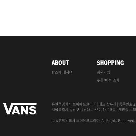
ABOUT
SHOPPING
반스에 대하여
회원가입
주문/배송 조회
유한책임회사 브이에프코리아
|
대표 장우진
|
등록번호 22
서울특별시 강남구 강남대로 652, 14-15층
|
개인정보
책
ⓒ유한책임회사 브이에프코리아. All Rights Reserved.