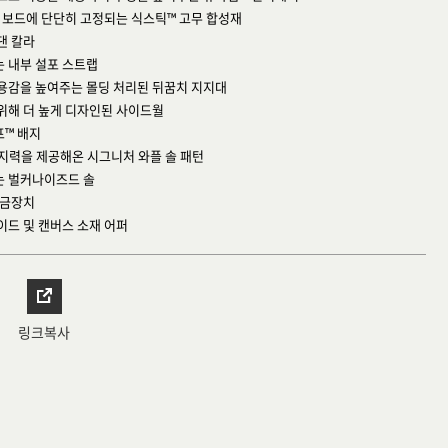
나 보드에 단단히 고정되는 식스틱™ 고무 합성재
댄 칼라
는 내부 설포 스트랩
착용감을 높여주는 몰딩 처리된 뒤꿈치 지지대
 위해 더 높게 디자인된 사이드월
프™ 배지
접지력을 제공해온 시그니처 와플 솔 패턴
는 벌커나이즈드 솔
잠금장치
이드 및 캔버스 소재 어퍼
링크복사