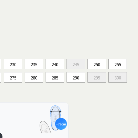
230
235
240
245
250
255
275
280
285
290
295
300