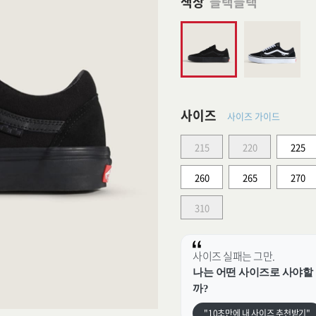
색상
블랙블랙
사이즈
사이즈 가이드
215
220
225
260
265
270
310
사이즈 실패는 그만.
나는 어떤 사이즈로 사야할
까?
"10초만에 내 사이즈 추천받기"