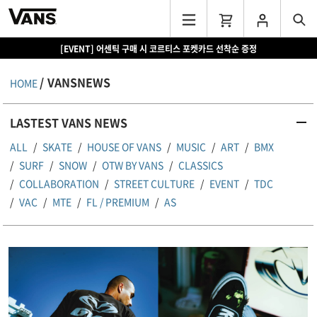
[EVENT] 어센틱 구매 시 코르티스 포켓카드 선착순 증정
VANSNEWS
HOME
LASTEST VANS NEWS
ALL
SKATE
HOUSE OF VANS
MUSIC
ART
BMX
SURF
SNOW
OTW BY VANS
CLASSICS
COLLABORATION
STREET CULTURE
EVENT
TDC
VAC
MTE
FL / PREMIUM
AS