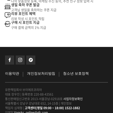
나의 맞춤정보 등록, 마케팅 수신 동의, 추천 친구 정보 입력 시
생일 축하 쿠폰 발급
고객님 생일을 축하하는 쿠폰 지급
리뷰 포인트 혜택
리뷰 작성 시 포인트 적립
구매 시 포인트 지급
구매 결제 금액의 1% 지급
|
|
이용약관
개인정보처리방침
청소년 보호정책
유한책임회사 브이에프코리아
대표 장우진
|
등록번호 220-88-43561
통신판매업신고번호 2013-서울강남-02918호
사업자정보확인
서울특별시 강남구 강남대로 652, 14-15층
|
개인정보
책임자 심재형
|
고객센터(평일 09:00 ~ 18:00) 1522-1882
이메일
Vanskr_online@vfc.com