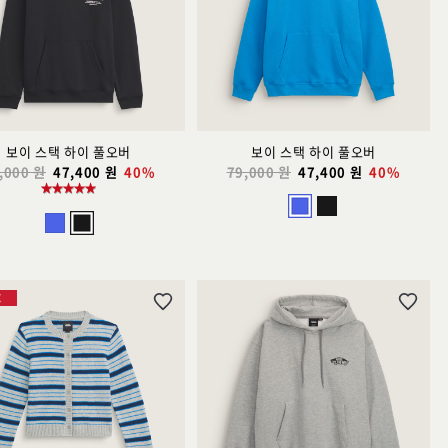
트
트
추
추
가
가
보이 스택 하이 풀오버
보이 스택 하이 풀오버
,000 원
47,400 원
40%
79,000 원
47,400 원
40%
E
위
위
시
시
리
리
스
스
트
트
추
추
가
가