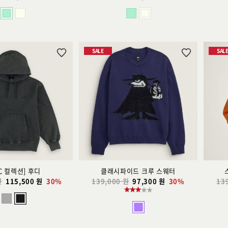
SALE
SAL
위
위
시
시
리
리
스
스
트
트
추
추
가
가
C 컬렉션] 후디
클래시파이드 크루 스웨터
원
115,500 원
30%
139,000 원
97,300 원
30%
13