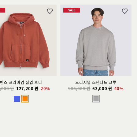
E
SALE
위
위
시
시
리
리
스
스
트
트
추
추
가
가
반스 프리미엄 집업 후디
오리지널 스탠다드 크루
,000 원
127,200 원
20%
105,000 원
63,000 원
40%