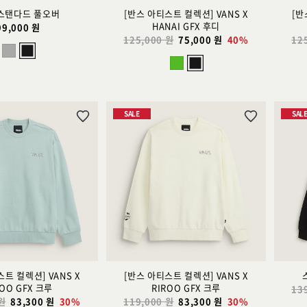
스탠다드 풀오버
[반스 아티스트 컬렉션] VANS X
[반
HANAI GFX 후디
99,000 원
125,000 원
75,000 원
40%
12
SALE
SAL
위
위
시
시
리
리
스
스
트
트
추
추
가
가
트 컬렉션] VANS X
[반스 아티스트 컬렉션] VANS X
ROO GFX 크루
RIROO GFX 크루
13
 원
83,300 원
30%
119,000 원
83,300 원
30%