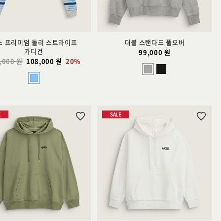
스 프리미엄 돌리 스트라이프
더블 스탠다드 풀오버
카디건
99,000 원
,000 원
108,000 원
20%
E
SALE
위
위
시
시
리
리
스
스
트
트
추
추
가
가