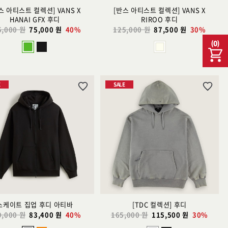
스 아티스트 컬렉션] VANS X
[반스 아티스트 컬렉션] VANS X
HANAI GFX 후디
RIROO 후디
5,000 원
75,000 원
40%
125,000 원
87,500 원
30%
(
0
)
E
SALE
위
위
시
시
리
리
스
스
트
트
추
추
가
가
스케이트 집업 후디 아티바
[TDC 컬렉션] 후디
9,000 원
83,400 원
40%
165,000 원
115,500 원
30%