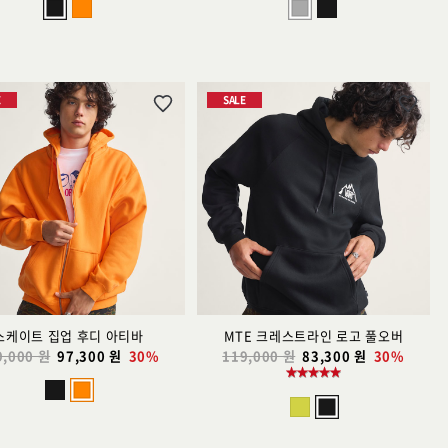
E
SALE
위
위
시
시
리
리
스
스
트
트
추
추
가
가
스케이트 집업 후디 아티바
MTE 크레스트라인 로고 풀오버
9,000 원
97,300 원
30%
119,000 원
83,300 원
30%