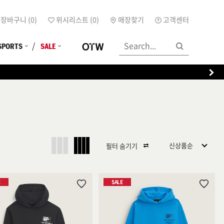
장바구니 (
0
)
위시리스트 (
0
)
매장찾기
고객센터
SPORTS
SALE
필터 숨기기
E
SALE
위
위
시
시
리
리
스
스