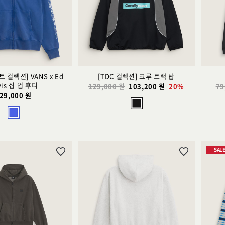
트
트
추
추
가
가
 컬렉션] VANS x Ed
[TDC 컬렉션] 크루 트랙 탑
vis 집 업 후디
129,000 원
103,200 원
20%
79
29,000 원
SAL
위
위
시
시
리
리
스
스
트
트
추
추
가
가