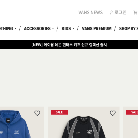
VANS NEWS
로그인
OTHING
ACCESSORIES
KIDS
VANS PREMIUM
SHOP BY 
[EVENT] 15만원 이상 구매 시 쿨러백 증정
SALE
SAL
위
위
시
시
리
리
스
스