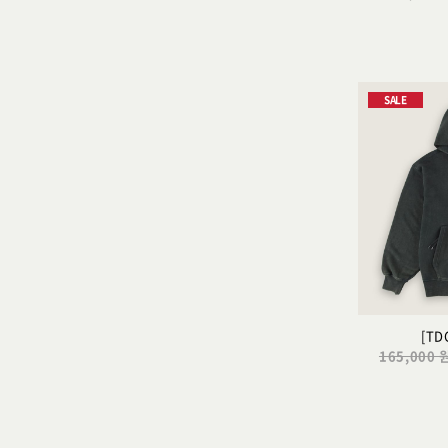
SALE
[TD
165,000 