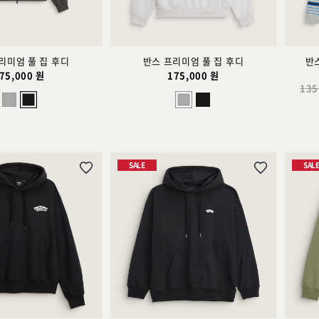
리미엄 풀 집 후디
반스 프리미엄 풀 집 후디
반
75,000 원
175,000 원
135
SALE
SAL
위
위
시
시
리
리
스
스
트
트
추
추
가
가