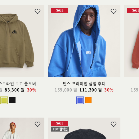
SALE
SAL
위
위
시
시
리
리
스
스
트
트
추
추
가
가
레스트라인 로고 풀오버
반스 프리미엄 집업 후디
 원
83,300 원
30%
159,000 원
111,300 원
30%
159
SALE
위
위
TDC 컬렉션
시
시