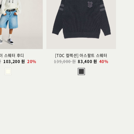
리
리
스
스
트
트
추
추
가
가
이 스웨터 후디
[TDC 컬렉션] 아스팔트 스웨터
원
103,200 원
20%
139,000 원
83,400 원
40%