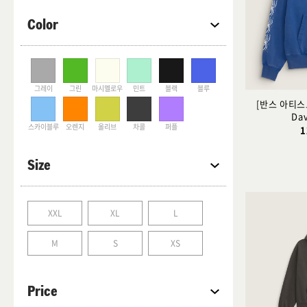
Color
그레이
그린
마시멜로우
민트
블랙
블루
[반스 아티스트
Da
스카이블루
오렌지
올리브
차콜
퍼플
1
Size
XXL
XL
L
M
S
XS
Price