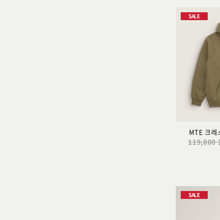
SALE
MTE 크
119,000
SALE