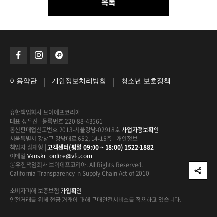
목록
|
|
이용약관
개인정보처리방침
청소년 보호정책
유한책임회사 브이에프코리아
대표 장우진
|
등록번호 220-88-43561
통신판매업신고번호 2013-서울강남-02918호
사업자정보확인
서울특별시 강남구 강남대로 652, 14-15층
|
개인정보
책임자 심재형
|
고객센터(평일 09:00 ~ 18:00) 1522-1882
이메일
Vanskr_online@vfc.com
ⓒ유한책임회사 브이에프코리아. All Rights Reserved.
California Transparency in Supply Chain Act of 2010
소비자피해 보증보험
가입확인
안전거래를 위해 현금 거래에 대해
구매안전서비스를 적용하고 있습니다.