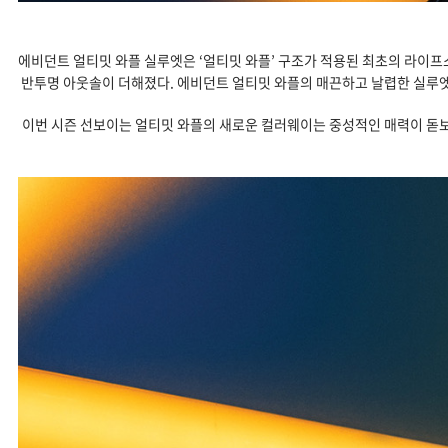
에비던트 얼티밋 와플 실루엣은 ‘얼티밋 와플’ 구조가 적용된 최초의 라이프스
반투명 아웃솔이 더해졌다. 에비던트 얼티밋 와플의 매끈하고 날렵한 실루엣은
이번 시즌 선보이는 얼티밋 와플의 새로운 컬러웨이는 중성적인 매력이 돋보이