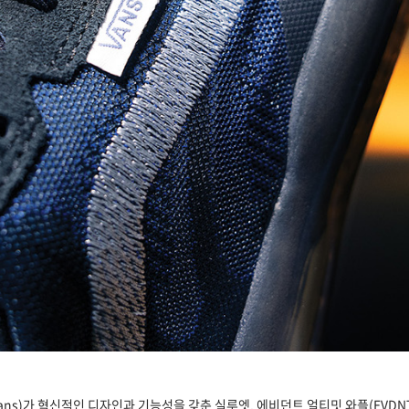
)가 혁신적인 디자인과 기능성을 갖춘 실루엣, 에비던트 얼티밋 와플(EVDNT U