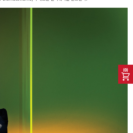
(
0
)