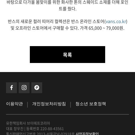
바탕으로 다가올 봄맞이를 위한 화사한 톤의 스웨이드 소재를 더해 포인
트를 줬다.
반스의 새로운 컬러 띠어리 컬렉션은 반스 온라인 스토어(
vans.co.kr
)
및 오프라인 스토어에서 구매할 수 있다. 가격 65,000 ~ 79,000원.
목록
|
|
이용약관
개인정보처리방침
청소년 보호정책
유한책임회사 브이에프코리아
대표 장우진
|
등록번호 220-88-43561
통신판매업신고번호 2013-서울강남-02918호
사업자정보확인