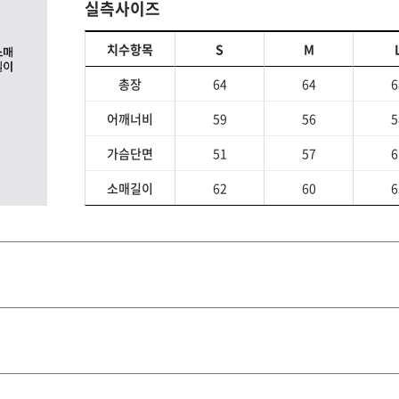
실측사이즈
치수항목
S
M
총장
64
64
6
어깨너비
59
56
5
가슴단면
51
57
6
소매길이
62
60
6