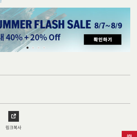
청
링크복사
(
0
)