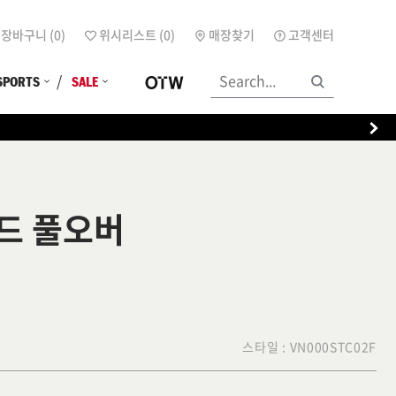
장바구니 (
0
)
위시리스트 (
0
)
매장찾기
고객센터
SPORTS
SALE
드 풀오버
스타일 :
VN000STC02F