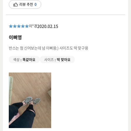
리뷰 추천
0
2020.02.15
이*경
이뻐영
반스는 첨 신어보는데 넘 이뻐용:) 사이즈도 딱 맞구용
색상
:
똑같아요
사이즈
:
딱 맞아요