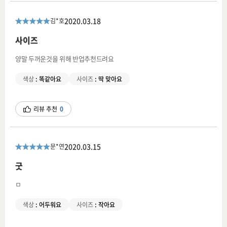
2020.03.18
김*호
사이즈
양말 두꺼운것을 위해 반업추천드려요
색상
:
똑같아요
사이즈
:
딱 맞아요
리뷰 추천
0
2020.03.15
문*연
굿
ㅁ
색상
:
어두워요
사이즈
:
작아요