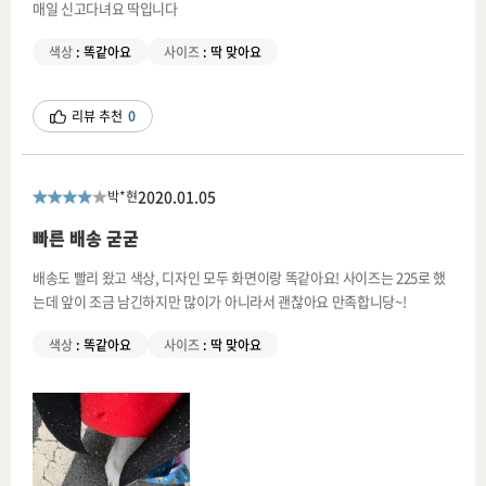
매일 신고다녀요 딱입니다
색상
:
똑같아요
사이즈
:
딱 맞아요
리뷰 추천
0
2020.01.05
박*현
빠른 배송 굳굳
배송도 빨리 왔고 색상, 디자인 모두 화면이랑 똑같아요! 사이즈는 225로 했
는데 앞이 조금 남긴하지만 많이가 아니라서 괜찮아요 만족합니당~!
색상
:
똑같아요
사이즈
:
딱 맞아요