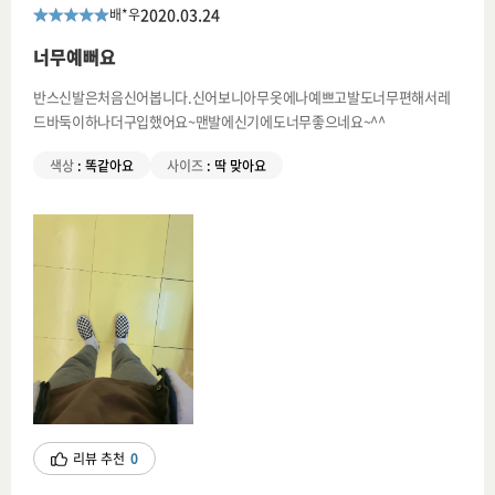
2020.03.24
배*우
너무예뻐요
반스신발은처음신어봅니다.신어보니아무옷에나예쁘고발도너무편해서레
드바둑이하나더구입했어요~맨발에신기에도너무좋으네요~^^
색상
:
똑같아요
사이즈
:
딱 맞아요
리뷰 추천
0