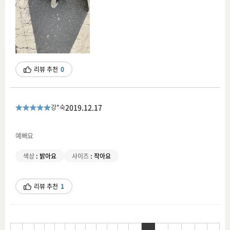
리뷰 추천
0
2019.12.17
강*숙
예뻐요
색상
:
밝아요
사이즈
:
작아요
리뷰 추천
1