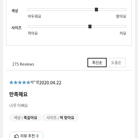
색상
어두워요
밝아요
사이즈
작아요
커요
최신순
도움순
275 Reviews
2020.04.22
박*영
만족해요
너무 이뻐요
색상
:
똑같아요
사이즈
:
딱 맞아요
리뷰 추천
0