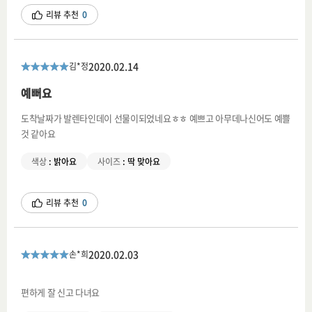
리뷰 추천
0
2020.02.14
김*정
예뻐요
도착날짜가 발렌타인데이 선물이되었네요ㅎㅎ 예쁘고 아무데나신어도 예쁠
것 같아요
색상
:
밝아요
사이즈
:
딱 맞아요
리뷰 추천
0
2020.02.03
손*희
편하게 잘 신고 다녀요