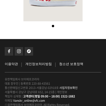
|
|
이용약관
개인정보처리방침
청소년 보호정책
유한책임회사 브이에프코리아
대표 장우진
|
등록번호 220-88-43561
통신판매업신고번호 2013-서울강남-02918호
사업자정보확인
서울특별시 강남구 강남대로 652, 14-15층
|
개인정보
책임자 심재형
|
고객센터(평일 09:00 ~ 18:00) 1522-1882
이메일
Vanskr_online@vfc.com
ⓒ유한책임회사 브이에프코리아. All Rights Reserved.