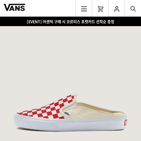
[EVENT] 어센틱 구매 시 코르티스 포켓카드 선착순 증정
[EVENT] 15만원 이상 구매 시 쿨러백 증정