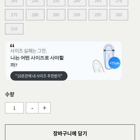
245
250
255
260
265
270
275
280
285
290
295
300
310
사이즈 실패는 그만.
나는 어떤 사이즈로 사야할
까?
"10초만에 내 사이즈 추천받기"
수량
-
+
장바구니에 담기