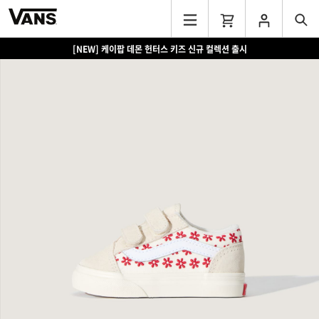
[NEW] 케이팝 데몬 헌터스 키즈 신규 컬렉션 출시
[EVENT] 15만원 이상 구매 시 쿨러백 증정