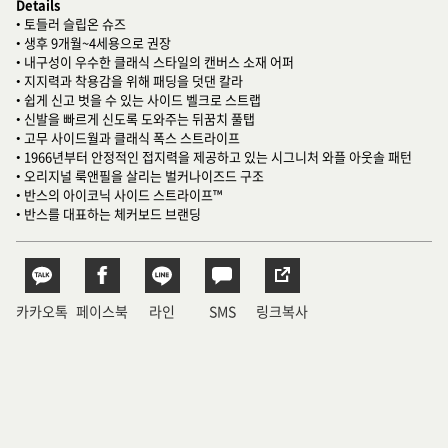
Details
• 토들러 슬립온 슈즈
• 생후 9개월~4세용으로 권장
• 내구성이 우수한 클래식 스타일의 캔버스 소재 어퍼
• 지지력과 착용감을 위해 패딩을 덧댄 칼라
• 쉽게 신고 벗을 수 있는 사이드 벨크로 스트랩
• 신발을 빠르게 신도록 도와주는 뒤꿈치 풀탭
• 고무 사이드월과 클래식 폭스 스트라이프
• 1966년부터 안정적인 접지력을 제공하고 있는 시그니처 와플 아웃솔 패턴
• 오리지널 룩앤필을 살리는 벌커나이즈드 구조
• 반스의 아이코닉 사이드 스트라이프™
• 반스를 대표하는 체커보드 브랜딩
카카오톡
페이스북
라인
SMS
링크복사