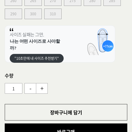
260
265
270
275
280
285
290
300
310
사이즈 실패는 그만.
나는 어떤 사이즈로 사야할
까?
"10초만에 내 사이즈 추천받기"
수량
-
+
장바구니에 담기
바로구매