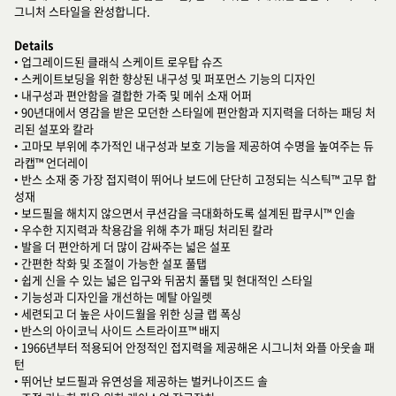
그니처 스타일을 완성합니다.
Details
• 업그레이드된 클래식 스케이트 로우탑 슈즈
• 스케이트보딩을 위한 향상된 내구성 및 퍼포먼스 기능의 디자인
• 내구성과 편안함을 결합한 가죽 및 메쉬 소재 어퍼
• 90년대에서 영감을 받은 모던한 스타일에 편안함과 지지력을 더하는 패딩 처
리된 설포와 칼라
• 고마모 부위에 추가적인 내구성과 보호 기능을 제공하여 수명을 높여주는 듀
라캡™ 언더레이
• 반스 소재 중 가장 접지력이 뛰어나 보드에 단단히 고정되는 식스틱™ 고무 합
성재
• 보드필을 해치지 않으면서 쿠션감을 극대화하도록 설계된 팝쿠시™ 인솔
• 우수한 지지력과 착용감을 위해 추가 패딩 처리된 칼라
• 발을 더 편안하게 더 많이 감싸주는 넓은 설포
• 간편한 착화 및 조절이 가능한 설포 풀탭
• 쉽게 신을 수 있는 넓은 입구와 뒤꿈치 풀탭 및 현대적인 스타일
• 기능성과 디자인을 개선하는 메탈 아일렛
• 세련되고 더 높은 사이드월을 위한 싱글 랩 폭싱
• 반스의 아이코닉 사이드 스트라이프™ 배지
• 1966년부터 적용되어 안정적인 접지력을 제공해온 시그니처 와플 아웃솔 패
턴
• 뛰어난 보드필과 유연성을 제공하는 벌커나이즈드 솔