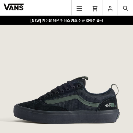
[NEW] 케이팝 데몬 헌터스 키즈 신규 컬렉션 출시
[EVENT] 15만원 이상 구매 시 쿨러백 증정