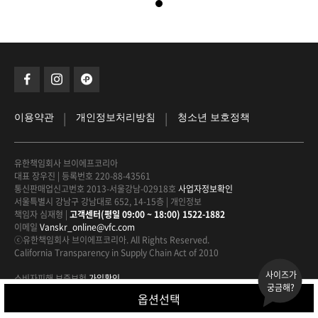
|
|
이용약관
개인정보처리방침
청소년 보호정책
유한책임회사 브이에프코리아
대표 장우진
|
등록번호 220-88-43561
통신판매업신고번호 2013-서울강남-02918호
사업자정보확인
서울특별시 강남구 강남대로 652, 14-15층
|
개인정보
책임자 심재형
|
고객센터(평일 09:00 ~ 18:00) 1522-1882
이메일
Vanskr_online@vfc.com
ⓒ유한책임회사 브이에프코리아. All Rights Reserved.
California Transparency in Supply Chain Act of 2010
사이즈가
소비자피해 보증보험
가입확인
궁금해?
안전거래를 위해 현금 거래에 대해
구매안전서비스를 적용하고 있습니다.
옵션선택