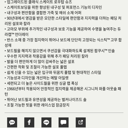
• 업그레이드된 클래식 스케이트 로우탑 슈즈
• 스케이트보딩을 위한 향상된 내구성 및 퍼포먼스 기능의 디자인
• 내구성과 편안함을 결합한 가죽 및 메쉬 소재 어퍼
• 90년대에서 영감을 받은 모던한 스타일에 편안함과 지지력을 더하는 패딩 처
리된 설포와 칼라
• 고마모 부위에 추가적인 내구성과 보호 기능을 제공하여 수명을 높여주는 듀
라캡™ 언더레이
• 반스 소재 중 가장 접지력이 뛰어나 보드에 단단히 고정되는 식스틱™ 고무 합
성재
• 보드필을 해치지 않으면서 쿠션감을 극대화하도록 설계된 팝쿠시™ 인솔
• 우수한 지지력과 착용감을 위해 추가 패딩 처리된 칼라
• 발을 더 편안하게 더 많이 감싸주는 넓은 설포
• 간편한 착화 및 조절이 가능한 설포 풀탭
• 쉽게 신을 수 있는 넓은 입구와 뒤꿈치 풀탭 및 현대적인 스타일
• 기능성과 디자인을 개선하는 메탈 아일렛
• 세련되고 더 높은 사이드월을 위한 싱글 랩 폭싱
• 1966년부터 적용되어 안정적인 접지력을 제공해온 시그니처 와플 아웃솔 패
턴
• 뛰어난 보드필과 유연성을 제공하는 벌커나이즈드 솔
• 조절 가능한 핏을 위한 레이스업 잠금장치