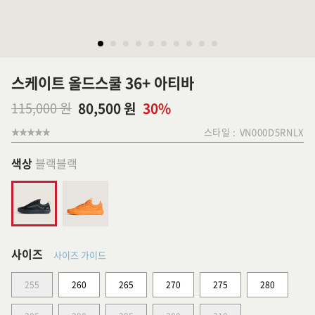
스케이트 올드스쿨 36+ 아티바
115,000 원
80,500 원
30%
스타일 :
VN000D5RNLX
색상
블랙블랙
사이즈
사이즈 가이드
255
260
265
270
275
280