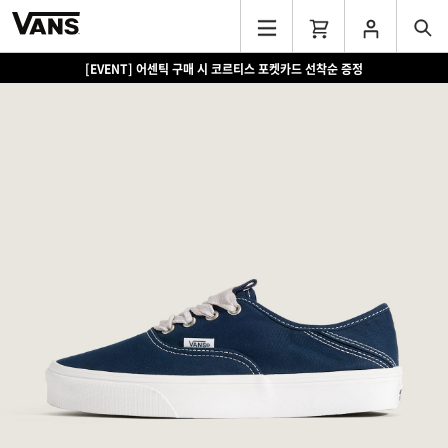
[EVENT] 어센틱 구매 시 코르티스 포켓카드 선착순 증정
[EVENT] 15만원 이상 구매 시 쿨러백 증정