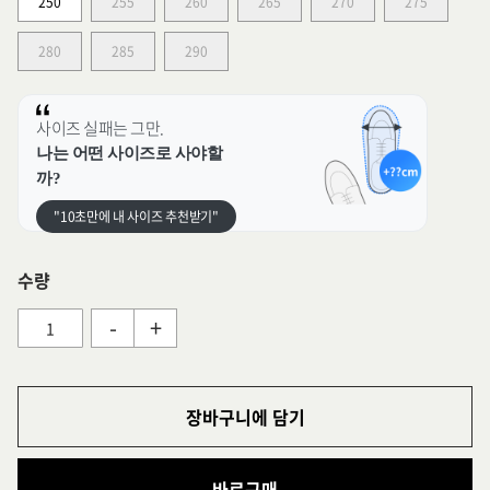
250
255
260
265
270
275
280
285
290
사이즈 실패는 그만.
나는 어떤 사이즈로 사야할
까?
"10초만에 내 사이즈 추천받기"
수량
-
+
장바구니에 담기
바로구매