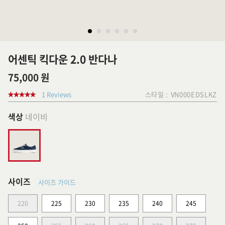
어센틱 킥다운 2.0 반다나
75,000 원
1 Reviews
스타일 :
VN000EDSLKZ
색상
네이비
사이즈
사이즈 가이드
220
225
230
235
240
245