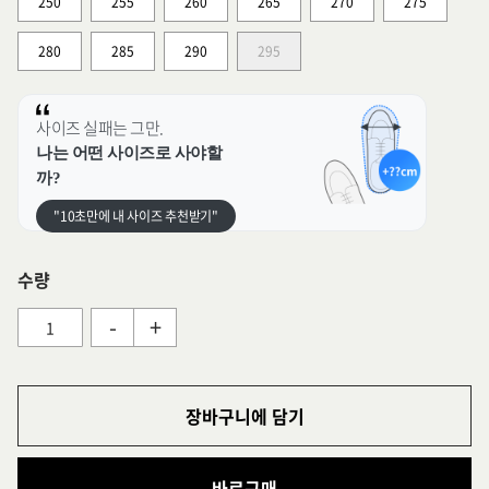
250
255
260
265
270
275
280
285
290
295
사이즈 실패는 그만.
나는 어떤 사이즈로 사야할
까?
"10초만에 내 사이즈 추천받기"
수량
-
+
장바구니에 담기
바로구매