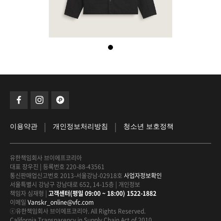
|
|
이용약관
개인정보처리방침
청소년 보호정책
유한책임회사 브이에프코리아
대표 장우진
|
등록번호 220-88-43561
통신판매업신고번호 2013-서울강남-02918호
사업자정보확인
서울특별시 강남구 강남대로 652, 14-15층
|
개인정보
책임자 심재형
|
고객센터(평일 09:00 ~ 18:00) 1522-1882
이메일
Vanskr_online@vfc.com
ⓒ유한책임회사 브이에프코리아. All Rights Reserved.
California Transparency in Supply Chain Act of 2010