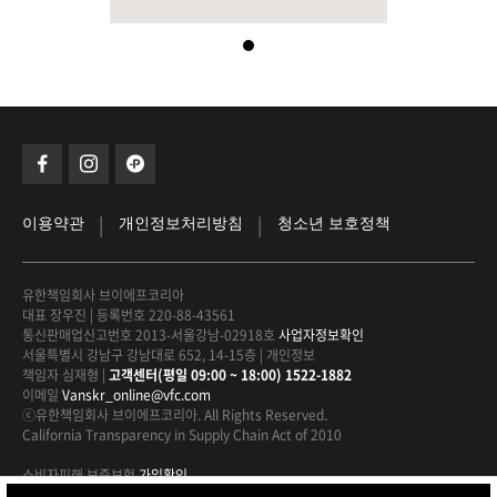
|
|
이용약관
개인정보처리방침
청소년 보호정책
유한책임회사 브이에프코리아
대표 장우진
|
등록번호 220-88-43561
통신판매업신고번호 2013-서울강남-02918호
사업자정보확인
서울특별시 강남구 강남대로 652, 14-15층
|
개인정보
책임자 심재형
|
고객센터(평일 09:00 ~ 18:00) 1522-1882
이메일
Vanskr_online@vfc.com
ⓒ유한책임회사 브이에프코리아. All Rights Reserved.
California Transparency in Supply Chain Act of 2010
소비자피해 보증보험
가입확인
안전거래를 위해 현금 거래에 대해
구매안전서비스를 적용하고 있습니다.