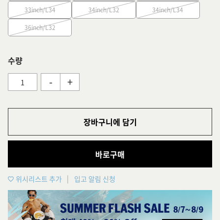
33inch/L34
34inch/L32
34inch/L34
36inch/L32
수량
-
+
장바구니에 담기
바로구매
위시리스트 추가
입고 알림 신청