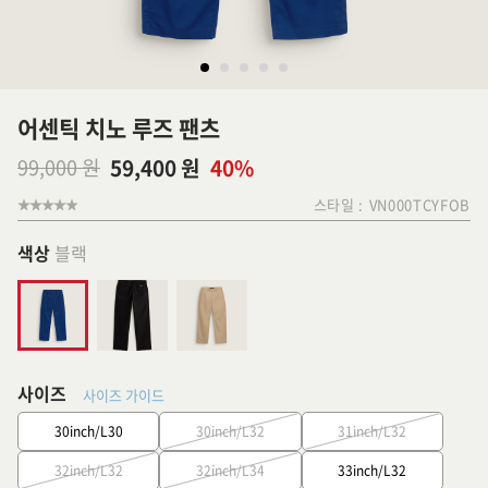
어센틱 치노 루즈 팬츠
99,000 원
59,400 원
40%
스타일 :
VN000TCYFOB
색상
블랙
사이즈
사이즈 가이드
30inch/L30
30inch/L32
31inch/L32
32inch/L32
32inch/L34
33inch/L32