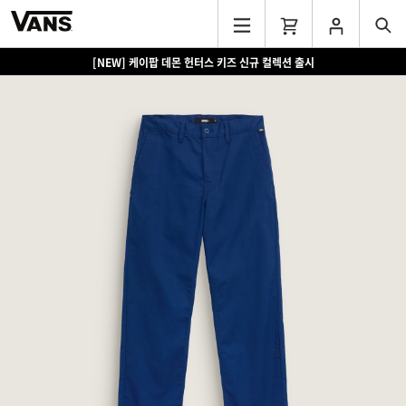
[NEW] 케이팝 데몬 헌터스 키즈 신규 컬렉션 출시
[EVENT] 15만원 이상 구매 시 쿨러백 증정