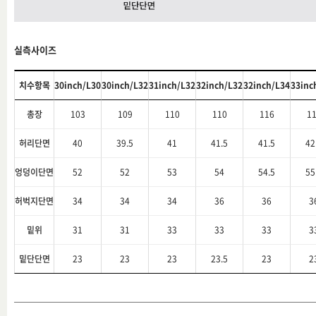
실측사이즈
치수항목
30inch/L30
30inch/L32
31inch/L32
32inch/L32
32inch/L34
33inc
총장
103
109
110
110
116
1
허리단면
40
39.5
41
41.5
41.5
42
엉덩이단면
52
52
53
54
54.5
55
허벅지단면
34
34
34
36
36
3
밑위
31
31
33
33
33
3
밑단단면
23
23
23
23.5
23
2