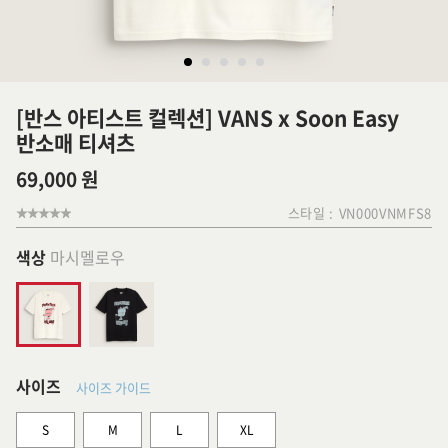
[반스 아티스트 컬렉션] VANS x Soon Easy
반소매 티셔츠
69,000 원
스타일 :
VN000VNMFS8
색상
마시멜로우
사이즈
사이즈 가이드
S
M
L
XL