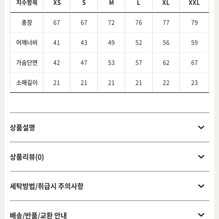
치수항목
XS
S
M
L
XL
XXL
총장
67
67
72
76
77
79
어깨너비
41
43
49
52
56
59
가슴단면
42
47
53
57
62
67
소매길이
21
21
21
21
22
23
상품설명
상품리뷰(0)
세탁방법/취급시 주의사항
배송/반품/교환 안내