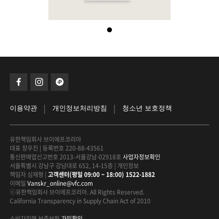
|
|
이용약관
개인정보처리방침
청소년 보호정책
유한책임회사 브이에프코리아
대표 장우진
|
등록번호 220-88-43561
통신판매업신고번호 2013-서울강남-02918호
사업자정보확인
서울특별시 강남구 강남대로 652, 14-15층
|
개인정보
책임자 심재형
|
고객센터(평일 09:00 ~ 18:00) 1522-1882
이메일
Vanskr_online@vfc.com
ⓒ유한책임회사 브이에프코리아. All Rights Reserved.
California Transparency in Supply Chain Act of 2010
소비자피해 보증보험
가입확인