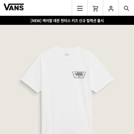
[NEW] 케이팝 데몬 헌터스 키즈 신규 컬렉션 출시
[EVENT] 15만원 이상 구매 시 쿨러백 증정