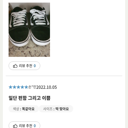
리뷰 추천
0
2022.10.05
손*민
일단 편함 그리고 이쁨
색상
:
똑같아요
사이즈
:
딱 맞아요
리뷰 추천
0