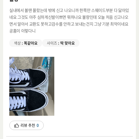
실내에서 볼땐 몰랐는데 밖에 신고 나오니까 한쪽만 스웨이드부분 다 닳아있
네요 그것도 아주 심하게신발이쁘면 뭐하나요 불량인데 오늘 처음 신고나오
면서 알아서 교환도 못하고검수를 안하고 보내는건지 그냥 기분 최악이네요
공홈이 이렇다니
색상
:
똑같아요
사이즈
:
딱 맞아요
리뷰 추천
0