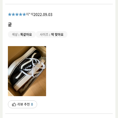
2022.09.03
이*석
굳
색상
:
똑같아요
사이즈
:
딱 맞아요
리뷰 추천
0