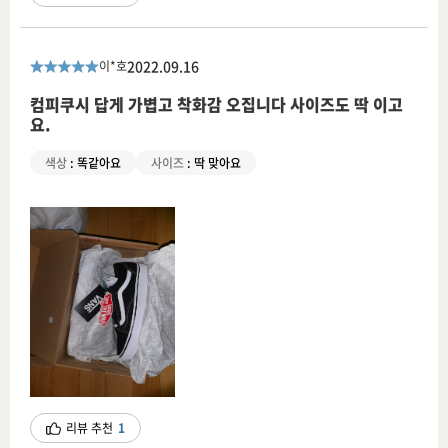
2022.09.16
이*호
컴피쿠시 답게 가볍고 착화감 오집니다 사이즈도 딱 이고
요.
색상
:
똑같아요
사이즈
:
딱 맞아요
리뷰 추천
1