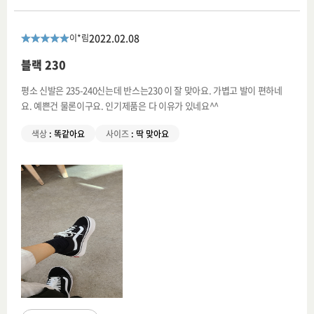
2022.02.08
이*림
블랙 230
평소 신발은 235-240신는데 반스는230 이 잘 맞아요. 가볍고 발이 편하네
요. 예쁜건 물론이구요. 인기제품은 다 이유가 있네요^^
색상
:
똑같아요
사이즈
:
딱 맞아요