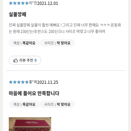
2021.12.01
이*진
실물깡패
진짜 실물깡패 실물이 훨씬 예뻐요 ! 그리고 진짜 너무 편해요 ㅋㅋㅋ 운동화
는 원래 230신는데 반스도 230신으니 사이즈 딱맞고 너무 좋아여
색상
:
똑같아요
사이즈
:
딱 맞아요
리뷰 추천
0
2021.11.25
홍*희
마음에 들어요 만족합니다
색상
:
똑같아요
사이즈
:
딱 맞아요