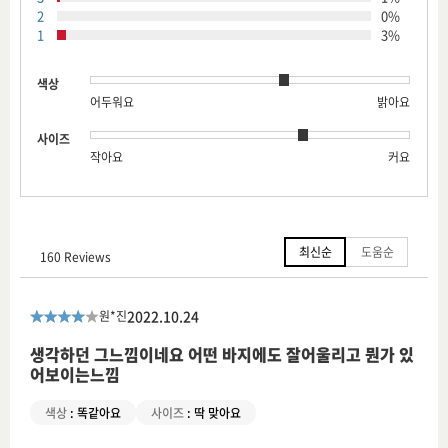
2
0%
1
3%
색상
어두워요
밝아요
사이즈
작아요
커요
최신순
도움순
160 Reviews
2022.10.24
원*진
생각하던 그느낌이네요 어떤 바지에도 잘어울리고 뭔가 있
어보이는느낌
색상
:
똑같아요
사이즈
:
딱 맞아요