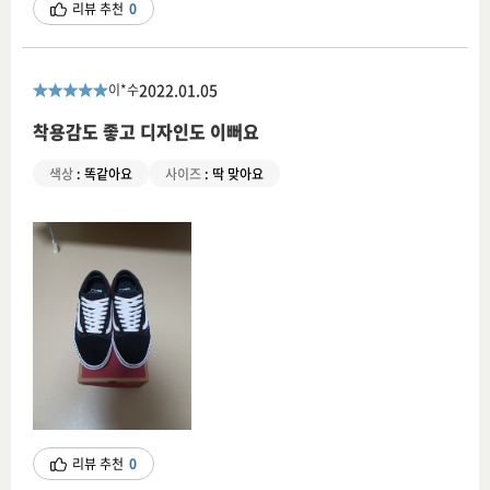
리뷰 추천
0
2022.01.05
이*수
착용감도 좋고 디자인도 이뻐요
색상
:
똑같아요
사이즈
:
딱 맞아요
리뷰 추천
0