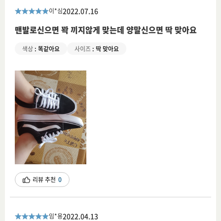
2022.07.16
이*심
맨발로신으면 꽉 끼지않게 맞는데 양말신으면 딱 맞아요
색상
:
똑같아요
사이즈
:
딱 맞아요
리뷰 추천
0
2022.04.13
임*용