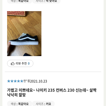
색상
:
똑같아요
사이즈
:
딱 맞아요
리뷰 추천
0
2021.10.23
한*름
가볍고 이쁘네요~ 나이키 235 컨버스 230 신는데~ 살짝
낙낙히 잘맞
색상
:
똑같아요
사이즈
:
커요