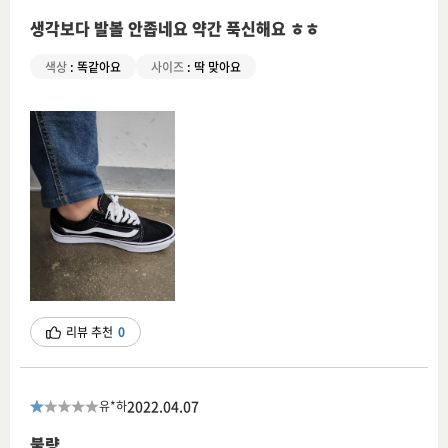
생각보다 발볼 안좁네요 약간 푹신해요 ㅎㅎ
색상
:
똑같아요
사이즈
:
딱 맞아요
리뷰 추천
0
2022.04.07
유*하
불량