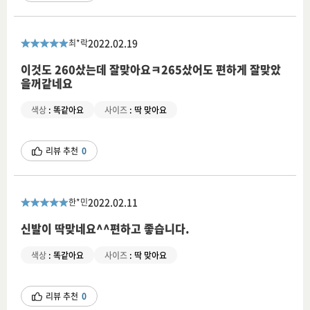
2022.02.19
최*락
이것도 260샀는데 잘맞아요ㅋ265샀어도 편하게 잘맞았
을꺼같네요
색상
:
똑같아요
사이즈
:
딱 맞아요
리뷰 추천
0
2022.02.11
한*민
신발이 딱맞네요^^편하고 좋습니다.
색상
:
똑같아요
사이즈
:
딱 맞아요
리뷰 추천
0