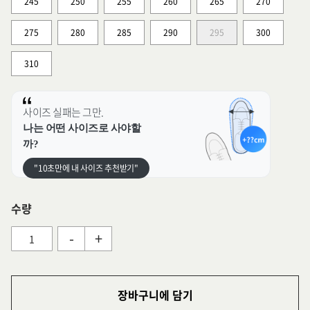
245
250
255
260
265
270
275
280
285
290
295
300
310
사이즈 실패는 그만.
나는 어떤 사이즈로 사야할
까?
"10초만에 내 사이즈 추천받기"
수량
-
+
장바구니에 담기