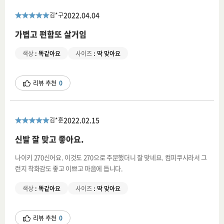
2022.04.04
김*구
가볍고 편함또 살거임
색상
:
똑같아요
사이즈
:
딱 맞아요
리뷰 추천
0
2022.02.15
김*훈
신발 잘 맞고 좋아요.
나이키 270신어요. 이것도 270으로 주문했더니 잘 맞네요. 컴피쿠시라서 그
런지 착화감도 좋고 이쁘고 마음에 듭니다.
색상
:
똑같아요
사이즈
:
딱 맞아요
리뷰 추천
0