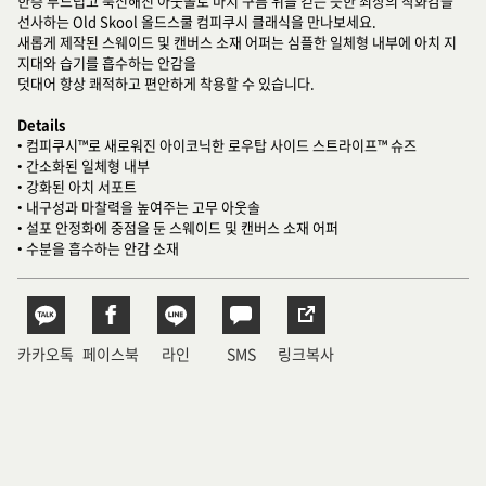
한층 부드럽고 푹신해진 아웃솔로 마치 구름 위를 걷는 듯한 최상의 착화감을
선사하는 Old Skool 올드스쿨 컴피쿠시 클래식을 만나보세요.
새롭게 제작된 스웨이드 및 캔버스 소재 어퍼는 심플한 일체형 내부에 아치 지
지대와 습기를 흡수하는 안감을
덧대어 항상 쾌적하고 편안하게 착용할 수 있습니다.
Details
• 컴피쿠시™로 새로워진 아이코닉한 로우탑 사이드 스트라이프™ 슈즈
• 간소화된 일체형 내부
• 강화된 아치 서포트
• 내구성과 마찰력을 높여주는 고무 아웃솔
• 설포 안정화에 중점을 둔 스웨이드 및 캔버스 소재 어퍼
• 수분을 흡수하는 안감 소재
카카오톡
페이스북
라인
SMS
링크복사