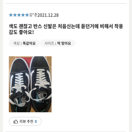
2021.12.28
김*준
색도 괜찮고 반스 신발은 처음신는데 듣던거에 비해서 착용
감도 좋아요!
색상
:
똑같아요
사이즈
:
딱 맞아요
리뷰 추천
0